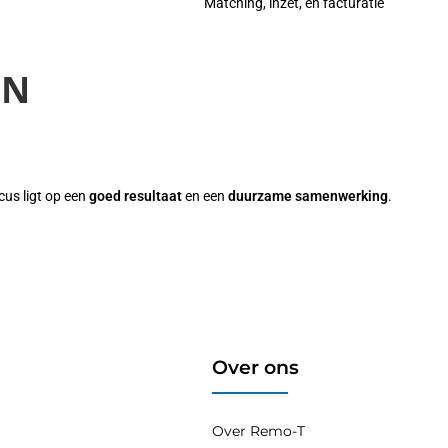
Matching, inzet, en facturatie
EN
cus ligt op een
goed resultaat
en een
duurzame samenwerking
.
Over ons
Over Remo-T