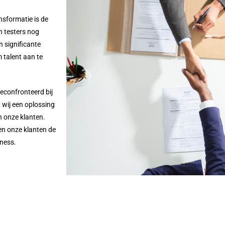
nsformatie is de
n testers nog
n significante
 talent aan te
econfronteerd bij
 wij een oplossing
 onze klanten.
en onze klanten de
iness.